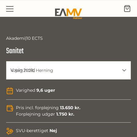
Gå til indhold
Akademi
10 ECTS
Sanitet
Vælg hold
4. jan 2028, Herning
Varighed
9,6 uger
Pris incl. forplejning
13.650 kr.
Forplejning udgør
1.750 kr.
SVU-berettiget
Nej