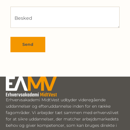
Besked
Send
Erhvervsakademi MidtVest udbyder videregående
uddannelser og efteruddannelse inden for en række
fagområder. Vi arbejder tæt sammen med erhvervslivet
for at sikre uddannelser, der matcher arbejdsmarkedets
behov og giver kompetencer, som kan bruges direkte i