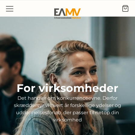
Gå til indhold
For virksomheder
Det handler om konkurrenceevne. Derfor
skræddersyr vi hvert år forskellige ydelser og
uddannelsesforløb, der passer til netop din
virksomhed