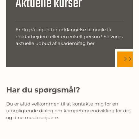
Aktuelle kurser
Er du på jagt efter uddannelse til nogle få
medarbejdere eller en enkelt person? Se vores
aktuelle udbud af akademifag her
Har du spørgsmål?
Du er altid velkommen til at kontakte mig for en
uforpligtende dialog om kompetenceudvikling for dig
og dine medarbejdere.
Inge Hummelshøj Hansen