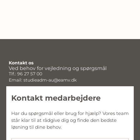
Udviklingskonsulent
Tlf.: 29 69 64 91
Email: ihha@eamv.dk
Kontakt os
Ved behov for vejledning og spørgsmål
Tlf.: 96 27 57 00
Email: studieadm-au@eamv.dk
Kontakt medarbejdere
Har du spørgsmål eller brug for hjælp? Vores team 
står klar til at rådgive dig og finde den bedste 
løsning til dine behov.