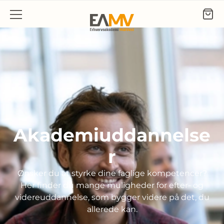
Gå til indhold
Akademiuddannelse
r
Ønsker du at styrke dine faglige kompetencer?
Her finder du mange muligheder for efter- og
videreuddannelse, som bygger videre på det, du
allerede kan.