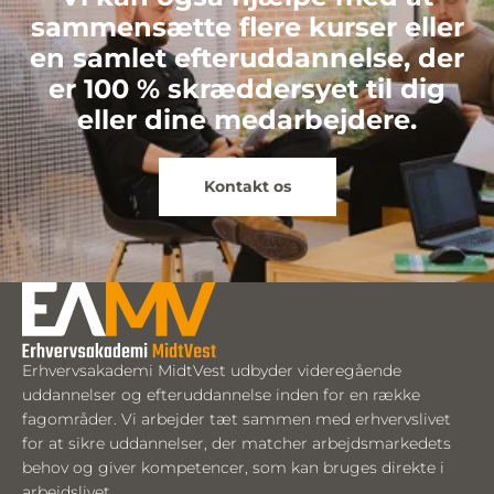
sammensætte flere kurser eller
en samlet efteruddannelse, der
er 100 % skræddersyet til dig
eller dine medarbejdere.
Kontakt os
Erhvervsakademi MidtVest udbyder videregående
uddannelser og efteruddannelse inden for en række
fagområder. Vi arbejder tæt sammen med erhvervslivet
for at sikre uddannelser, der matcher arbejdsmarkedets
behov og giver kompetencer, som kan bruges direkte i
arbejdslivet.