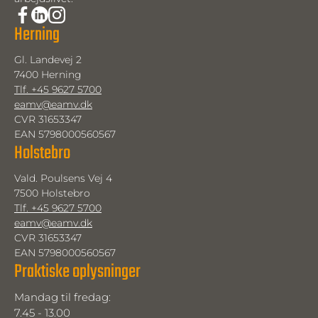
Herning
Gl. Landevej 2
7400 Herning
Tlf. +45 9627 5700
eamv@eamv.dk
CVR 31653347
EAN 5798000560567
Holstebro
Vald. Poulsens Vej 4
7500 Holstebro
Tlf. +45 9627 5700
eamv@eamv.dk
CVR 31653347
EAN 5798000560567
Praktiske oplysninger
Mandag til fredag: 
7.45 - 13.00