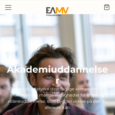
Gå til indhold
Akademiuddannelse
r
Ønsker du at styrke dine faglige kompetencer?
Her finder du mange muligheder for efter- og
videreuddannelse, som bygger videre på det, du
allerede kan.