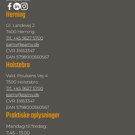
Herning
Gl. Landevej 2
7400 Herning
Tlf. +45 9627 5700
eamv@eamv.dk
CVR 31653347
EAN 5798000560567
Holstebro
Vald. Poulsens Vej 4
7500 Holstebro
Tlf. +45 9627 5700
eamv@eamv.dk
CVR 31653347
EAN 5798000560567
Praktiske oplysninger
Mandag til fredag: 
7.45 - 13.00