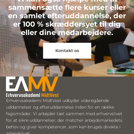
sammensætte flere kurser eller
en samlet efteruddannelse, der
er 100 % skræddersyet til dig
eller dine medarbejdere.
Kontakt os
Erhvervsakademi MidtVest udbyder videregående
uddannelser og efteruddannelse inden for en række
fagområder. Vi arbejder tæt sammen med erhvervslivet
for at sikre uddannelser, der matcher arbejdsmarkedets
behov og giver kompetencer, som kan bruges direkte i
arbejdslivet.