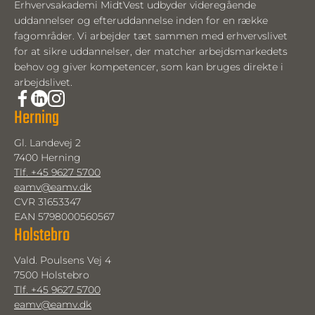
Erhvervsakademi MidtVest udbyder videregående
uddannelser og efteruddannelse inden for en række
fagområder. Vi arbejder tæt sammen med erhvervslivet
for at sikre uddannelser, der matcher arbejdsmarkedets
behov og giver kompetencer, som kan bruges direkte i
arbejdslivet.
Herning
Gl. Landevej 2
7400 Herning
Tlf. +45 9627 5700
eamv@eamv.dk
CVR 31653347
EAN 5798000560567
Holstebro
Vald. Poulsens Vej 4
7500 Holstebro
Tlf. +45 9627 5700
eamv@eamv.dk