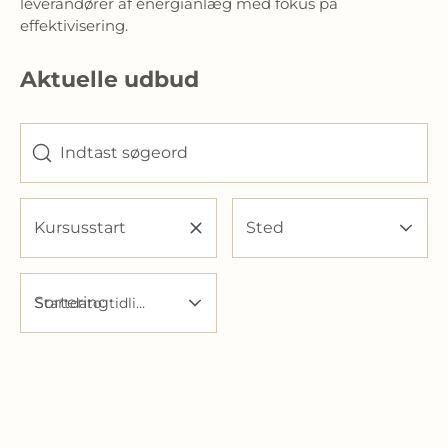
leverandører af energianlæg med fokus på 
effektivisering.
Aktuelle udbud
Indtast søgeord
Kursusstart
Sted
Sortering
Startdato: tidligst først