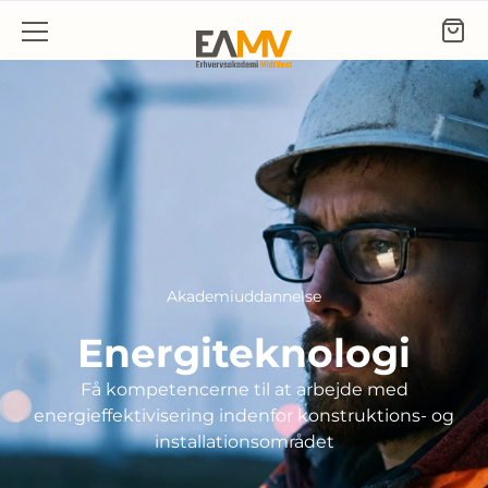
Gå til indhold
Akademiuddannelse
Energiteknologi
Få kompetencerne til at arbejde med
energieffektivisering indenfor konstruktions- og
installationsområdet