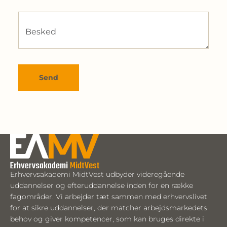
Besked
Send
Erhvervsakademi MidtVest udbyder videregående
uddannelser og efteruddannelse inden for en række
fagområder. Vi arbejder tæt sammen med erhvervslivet
for at sikre uddannelser, der matcher arbejdsmarkedets
behov og giver kompetencer, som kan bruges direkte i