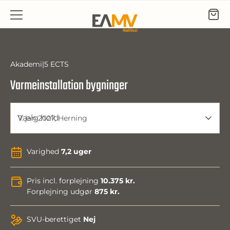
Gå til indhold
Akademi
5 ECTS
Varmeinstallation bygninger
Vælg hold
7. jan 2027, Herning
Varighed
7,2 uger
Pris incl. forplejning
10.375 kr.
Forplejning udgør
875 kr.
SVU-berettiget
Nej