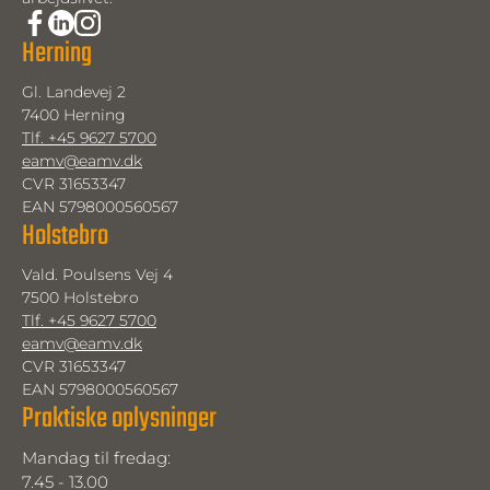
Herning
Gl. Landevej 2
7400 Herning
Tlf. +45 9627 5700
eamv@eamv.dk
CVR 31653347
EAN 5798000560567
Holstebro
Vald. Poulsens Vej 4
7500 Holstebro
Tlf. +45 9627 5700
eamv@eamv.dk
CVR 31653347
EAN 5798000560567
Praktiske oplysninger
Mandag til fredag: 
7.45 - 13.00