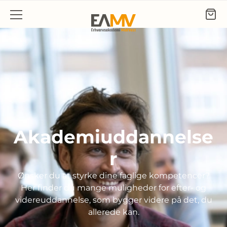
Gå til indhold
Akademiuddannelse
r
Ønsker du at styrke dine faglige kompetencer?
Her finder du mange muligheder for efter- og
videreuddannelse, som bygger videre på det, du
allerede kan.