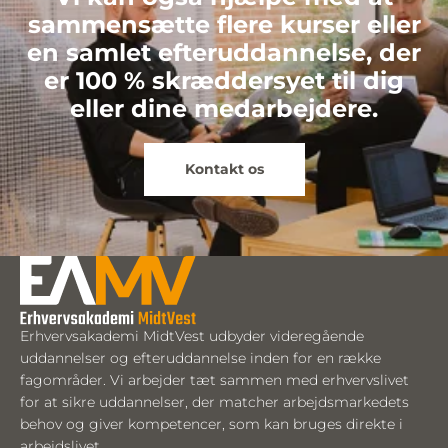
sammensætte flere kurser eller
en samlet efteruddannelse, der
er 100 % skræddersyet til dig
eller dine medarbejdere.
Kontakt os
Erhvervsakademi MidtVest udbyder videregående
uddannelser og efteruddannelse inden for en række
fagområder. Vi arbejder tæt sammen med erhvervslivet
for at sikre uddannelser, der matcher arbejdsmarkedets
behov og giver kompetencer, som kan bruges direkte i
arbejdslivet.