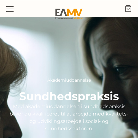
Gå til indhold
Akademiuddannelse
Sundhedspraksis
Med akademiuddannelsen i sundhedspraksis
bliver du kvalificeret til at arbejde med kvalitets-
og udviklingsarbejde i social- og
sundhedssektoren.