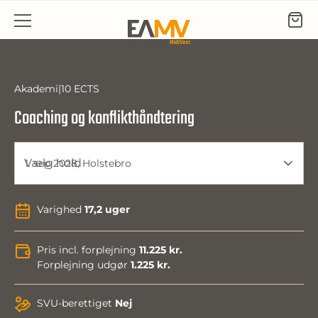
Gå til indhold
Akademi
10 ECTS
Coaching og konflikthåndtering
Vælg hold
1. sep 2028, Holstebro
Varighed
17,2 uger
Pris incl. forplejning
11.225 kr.
Forplejning udgør
1.225 kr.
SVU-berettiget
Nej