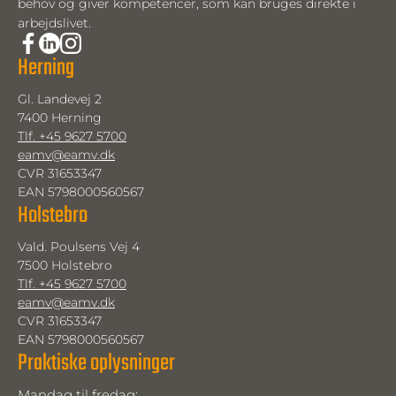
behov og giver kompetencer, som kan bruges direkte i
arbejdslivet.
Herning
Gl. Landevej 2
7400 Herning
Tlf. +45 9627 5700
eamv@eamv.dk
CVR 31653347
EAN 5798000560567
Holstebro
Vald. Poulsens Vej 4
7500 Holstebro
Tlf. +45 9627 5700
eamv@eamv.dk
CVR 31653347
EAN 5798000560567
Praktiske oplysninger
Mandag til fredag: 