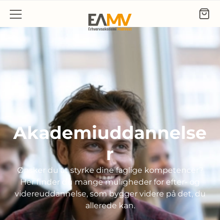
Gå til indhold
Akademiuddannelse
r
Ønsker du at styrke dine faglige kompetencer?
Her finder du mange muligheder for efter- og
videreuddannelse, som bygger videre på det, du
allerede kan.