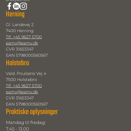
Herning
Gl. Landevej 2
7400 Herning
Tlf. +45 9627 5700
eamv@eamv.dk
CVR 31653347
EAN 5798000560567
Holstebro
Vald. Poulsens Vej 4
7500 Holstebro
Tlf. +45 9627 5700
eamv@eamv.dk
CVR 31653347
EAN 5798000560567
Praktiske oplysninger
Mandag til fredag: 
7.45 - 13.00