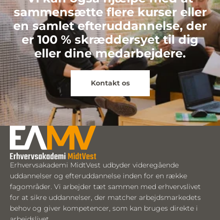
sammensætte flere kurser eller
en samlet efteruddannelse, der
er 100 % skræddersyet til dig
eller dine medarbejdere.
Kontakt os
Erhvervsakademi MidtVest udbyder videregående
uddannelser og efteruddannelse inden for en række
fagområder. Vi arbejder tæt sammen med erhvervslivet
for at sikre uddannelser, der matcher arbejdsmarkedets
behov og giver kompetencer, som kan bruges direkte i
arbejdslivet.