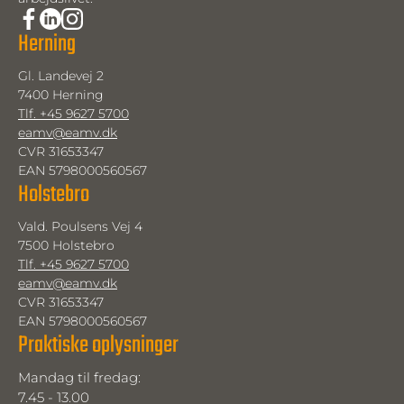
Herning
Gl. Landevej 2
7400 Herning
Tlf. +45 9627 5700
eamv@eamv.dk
CVR 31653347
EAN 5798000560567
Holstebro
Vald. Poulsens Vej 4
7500 Holstebro
Tlf. +45 9627 5700
eamv@eamv.dk
CVR 31653347
EAN 5798000560567
Praktiske oplysninger
Mandag til fredag: 
7.45 - 13.00