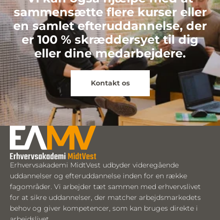
sammensætte flere kurser eller
en samlet efteruddannelse, der
er 100 % skræddersyet til dig
eller dine medarbejdere.
Kontakt os
Erhvervsakademi MidtVest udbyder videregående
uddannelser og efteruddannelse inden for en række
fagområder. Vi arbejder tæt sammen med erhvervslivet
for at sikre uddannelser, der matcher arbejdsmarkedets
behov og giver kompetencer, som kan bruges direkte i
arbejdslivet.