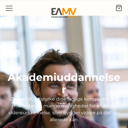
Gå til indhold
Akademiuddannelse
r
Ønsker du at styrke dine faglige kompetencer?
Her finder du mange muligheder for efter- og
videreuddannelse, som bygger videre på det, du
allerede kan.